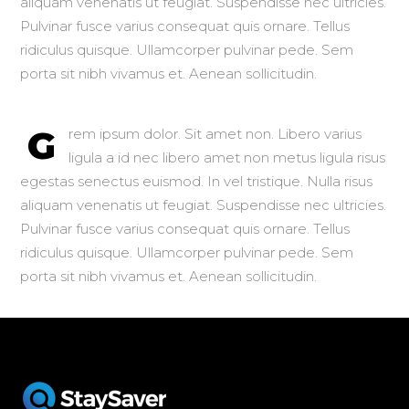
aliquam venenatis ut feugiat. Suspendisse nec ultricies.
Pulvinar fusce varius consequat quis ornare. Tellus
ridiculus quisque. Ullamcorper pulvinar pede. Sem
porta sit nibh vivamus et. Aenean sollicitudin.
G
rem ipsum dolor. Sit amet non. Libero varius
ligula a id nec libero amet non metus ligula risus
egestas senectus euismod. In vel tristique. Nulla risus
aliquam venenatis ut feugiat. Suspendisse nec ultricies.
Pulvinar fusce varius consequat quis ornare. Tellus
ridiculus quisque. Ullamcorper pulvinar pede. Sem
porta sit nibh vivamus et. Aenean sollicitudin.