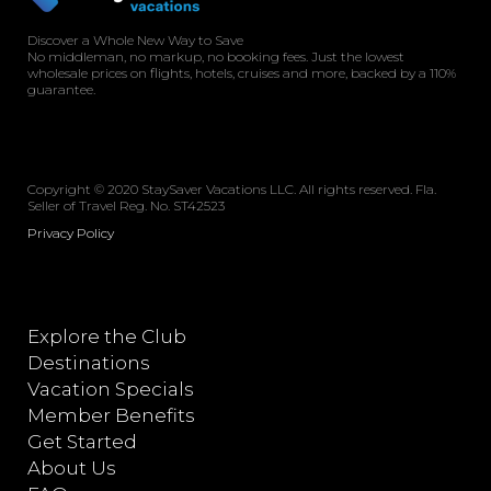
Discover a Whole New Way to Save
No middleman, no markup, no booking fees. Just the lowest
wholesale prices on flights, hotels, cruises and more, backed by a 110%
guarantee.
Copyright © 2020 StaySaver Vacations LLC. All rights reserved. Fla.
Seller of Travel Reg. No. ST42523
Privacy Policy
Explore the Club
Destinations
Vacation Specials
Member Benefits
Get Started
About Us