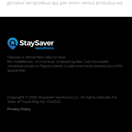
gloriatur temporibus qui, per enim veritus probatus ad.
Discover a Whole New Way to Save
No middleman, no markup, no booking fees. Just the lowest
wholesale prices on flights, hotels, cruises and more, backed by a 110%
guarantee.
Copyright © 2020 StaySaver Vacations LLC. All rights reserved. Fla.
Seller of Travel Reg. No. ST42523
Privacy Policy