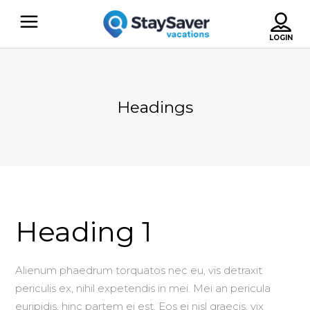
Headings
Heading 1
Alienum phaedrum torquatos nec eu, vis detraxit
periculis ex, nihil expetendis in mei. Mei an pericula
euripidis, hinc partem ei est. Eos ei nisl graecis, vix